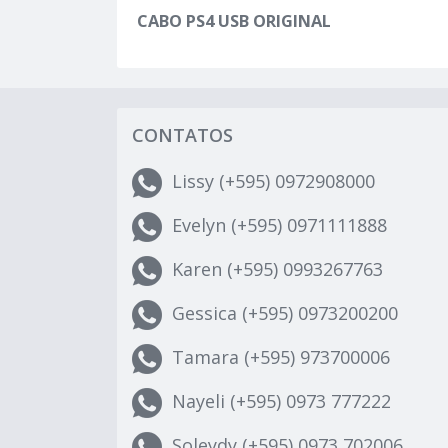
CABO PS4 USB ORIGINAL
CONTATOS
Lissy (+595) 0972908000
Evelyn (+595) 0971111888
Karen (+595) 0993267763
Gessica (+595) 0973200200
Tamara (+595) 973700006
Nayeli (+595) 0973 777222
Soleydy (+595) 0973 702006