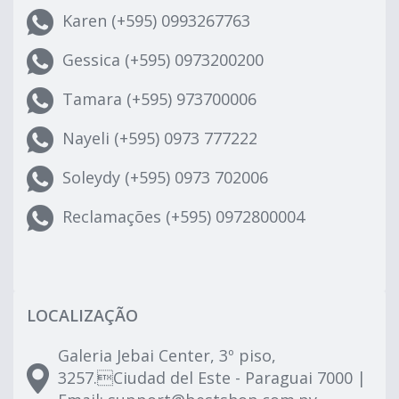
Karen (+595) 0993267763
Gessica (+595) 0973200200
Tamara (+595) 973700006
Nayeli (+595) 0973 777222
Soleydy (+595) 0973 702006
Reclamações (+595) 0972800004
LOCALIZAÇÃO
Galeria Jebai Center, 3º piso,
3257.Ciudad del Este - Paraguai 7000 |