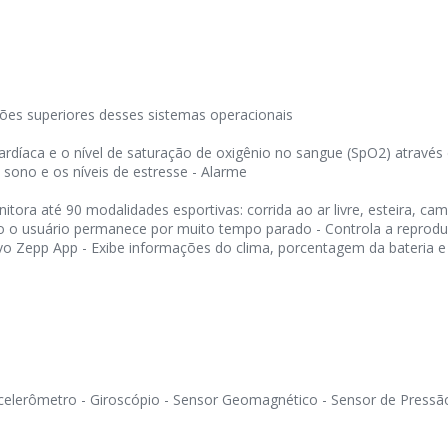
ões superiores desses sistemas operacionais
ardíaca e o nível de saturação de oxigênio no sangue (SpO2) através
o sono e os níveis de estresse - Alarme
tora até 90 modalidades esportivas: corrida ao ar livre, esteira, cam
ando o usuário permanece por muito tempo parado - Controla a reproduç
vo Zepp App - Exibe informações do clima, porcentagem da bateria e n
celerômetro - Giroscópio - Sensor Geomagnético - Sensor de Pressã