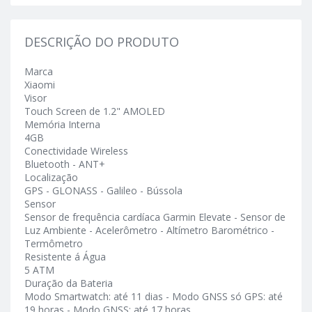
DESCRIÇÃO DO PRODUTO
Marca
Xiaomi
Visor
Touch Screen de 1.2" AMOLED
Memória Interna
4GB
Conectividade Wireless
Bluetooth - ANT+
Localização
GPS - GLONASS - Galileo - Bússola
Sensor
Sensor de frequência cardíaca Garmin Elevate - Sensor de
Luz Ambiente - Acelerômetro - Altímetro Barométrico -
Termômetro
Resistente á Água
5 ATM
Duração da Bateria
Modo Smartwatch: até 11 dias - Modo GNSS só GPS: até
19 horas - Modo GNSS: até 17 horas