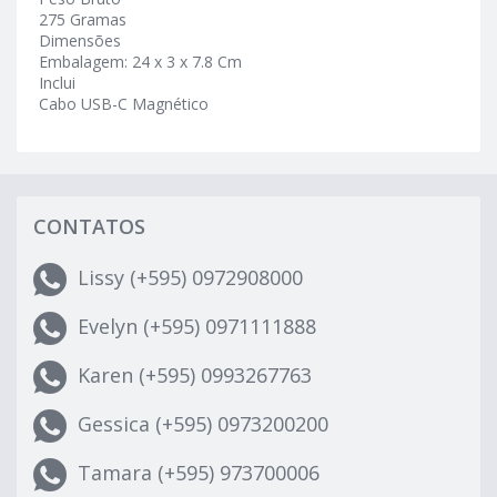
275 Gramas
Dimensões
Embalagem: 24 x 3 x 7.8 Cm
Inclui
Cabo USB-C Magnético
CONTATOS
Lissy (+595) 0972908000
Evelyn (+595) 0971111888
Karen (+595) 0993267763
Gessica (+595) 0973200200
Tamara (+595) 973700006