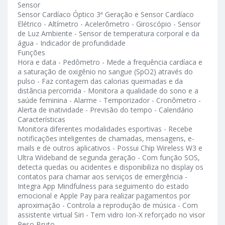
Sensor
Sensor Cardíaco Óptico 3ª Geração e Sensor Cardíaco
Elétrico - Altímetro - Acelerômetro - Giroscópio - Sensor
de Luz Ambiente - Sensor de temperatura corporal e da
água - Indicador de profundidade
Funções
Hora e data - Pedômetro - Mede a frequência cardíaca e
a saturação de oxigênio no sangue (SpO2) através do
pulso - Faz contagem das calorias queimadas e da
distância percorrida - Monitora a qualidade do sono e a
saúde feminina - Alarme - Temporizador - Cronômetro -
Alerta de inatividade - Previsão do tempo - Calendário
Características
Monitora diferentes modalidades esportivas - Recebe
notificações inteligentes de chamadas, mensagens, e-
mails e de outros aplicativos - Possui Chip Wireless W3 e
Ultra Wideband de segunda geração - Com função SOS,
detecta quedas ou acidentes e disponibiliza no display os
contatos para chamar aos serviços de emergência -
Integra App Mindfulness para seguimento do estado
emocional e Apple Pay para realizar pagamentos por
aproximação - Controla a reprodução de música - Com
assistente virtual Siri - Tem vidro Ion-X reforçado no visor
Peso Bruto