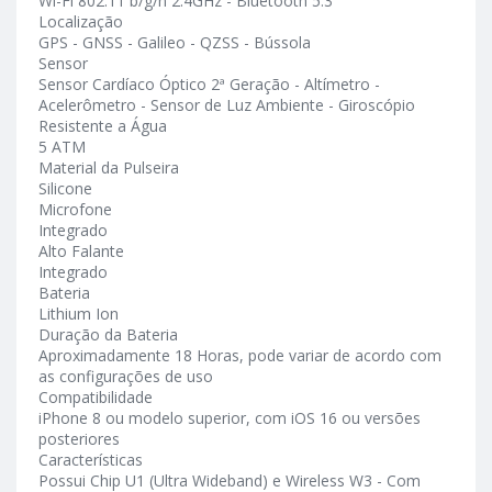
Wi-Fi 802.11 b/g/n 2.4GHz - Bluetooth 5.3
Localização
GPS - GNSS - Galileo - QZSS - Bússola
Sensor
Sensor Cardíaco Óptico 2ª Geração - Altímetro -
Acelerômetro - Sensor de Luz Ambiente - Giroscópio
Resistente a Água
5 ATM
Material da Pulseira
Silicone
Microfone
Integrado
Alto Falante
Integrado
Bateria
Lithium Ion
Duração da Bateria
Aproximadamente 18 Horas, pode variar de acordo com
as configurações de uso
Compatibilidade
iPhone 8 ou modelo superior, com iOS 16 ou versões
posteriores
Características
Possui Chip U1 (Ultra Wideband) e Wireless W3 - Com