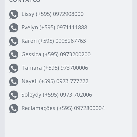
Lissy (+595) 0972908000
Evelyn (+595) 0971111888
Karen (+595) 0993267763
Gessica (+595) 0973200200
Tamara (+595) 973700006
Nayeli (+595) 0973 777222
Soleydy (+595) 0973 702006
Reclamações (+595) 0972800004