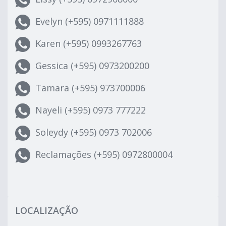
Evelyn (+595) 0971111888
Karen (+595) 0993267763
Gessica (+595) 0973200200
Tamara (+595) 973700006
Nayeli (+595) 0973 777222
Soleydy (+595) 0973 702006
Reclamações (+595) 0972800004
LOCALIZAÇÃO