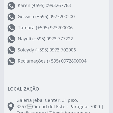
Karen (+595) 0993267763
Gessica (+595) 0973200200
Tamara (+595) 973700006
Nayeli (+595) 0973 777222
Soleydy (+595) 0973 702006
Reclamações (+595) 0972800004
LOCALIZAÇÃO
Galeria Jebai Center, 3º piso,
3257.Ciudad del Este - Paraguai 7000 |
Email:
support@bestshop.com.py