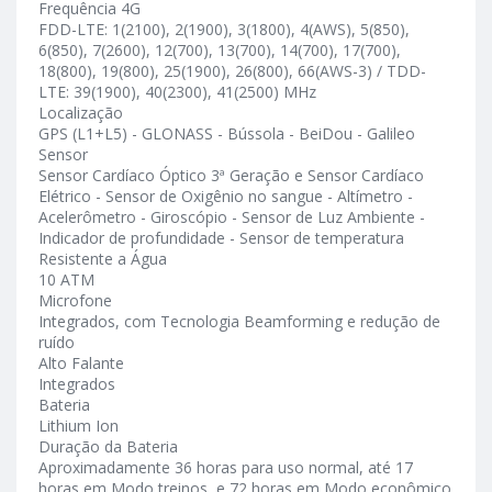
Frequência 4G
FDD-LTE: 1(2100), 2(1900), 3(1800), 4(AWS), 5(850),
6(850), 7(2600), 12(700), 13(700), 14(700), 17(700),
18(800), 19(800), 25(1900), 26(800), 66(AWS-3) / TDD-
LTE: 39(1900), 40(2300), 41(2500) MHz
Localização
GPS (L1+L5) - GLONASS - Bússola - BeiDou - Galileo
Sensor
Sensor Cardíaco Óptico 3ª Geração e Sensor Cardíaco
Elétrico - Sensor de Oxigênio no sangue - Altímetro -
Acelerômetro - Giroscópio - Sensor de Luz Ambiente -
Indicador de profundidade - Sensor de temperatura
Resistente a Água
10 ATM
Microfone
Integrados, com Tecnologia Beamforming e redução de
ruído
Alto Falante
Integrados
Bateria
Lithium Ion
Duração da Bateria
Aproximadamente 36 horas para uso normal, até 17
horas em Modo treinos, e 72 horas em Modo econômico