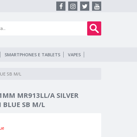
SMARTPHONES E TABLETS
VAPES
UE SB M/L
1MM MR913LL/A SILVER
BLUE SB M/L
ue