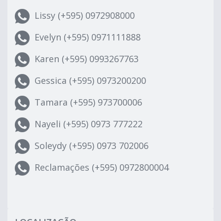
Lissy (+595) 0972908000
Evelyn (+595) 0971111888
Karen (+595) 0993267763
Gessica (+595) 0973200200
Tamara (+595) 973700006
Nayeli (+595) 0973 777222
Soleydy (+595) 0973 702006
Reclamações (+595) 0972800004