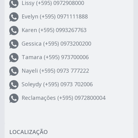
Lissy (+595) 0972908000
Evelyn (+595) 0971111888
Karen (+595) 0993267763
Gessica (+595) 0973200200
Tamara (+595) 973700006
Nayeli (+595) 0973 777222
Soleydy (+595) 0973 702006
Reclamações (+595) 0972800004
LOCALIZAÇÃO