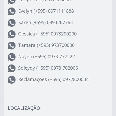
Evelyn (+595) 0971111888
Karen (+595) 0993267763
Gessica (+595) 0973200200
Tamara (+595) 973700006
Nayeli (+595) 0973 777222
Soleydy (+595) 0973 702006
Reclamações (+595) 0972800004
LOCALIZAÇÃO