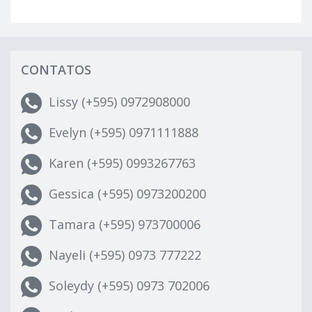
CONTATOS
Lissy (+595) 0972908000
Evelyn (+595) 0971111888
Karen (+595) 0993267763
Gessica (+595) 0973200200
Tamara (+595) 973700006
Nayeli (+595) 0973 777222
Soleydy (+595) 0973 702006