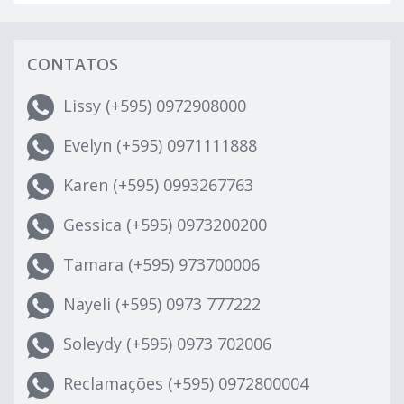
CONTATOS
Lissy (+595) 0972908000
Evelyn (+595) 0971111888
Karen (+595) 0993267763
Gessica (+595) 0973200200
Tamara (+595) 973700006
Nayeli (+595) 0973 777222
Soleydy (+595) 0973 702006
Reclamações (+595) 0972800004