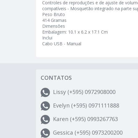
Controles de reproduções e de ajuste de volum
compatíveis - Mosquetão integrado na parte su
Peso Bruto
414 Gramas
Dimensões
Embalagem: 10.1 x 6.2 x 17.1 Cm
Inclui
Cabo USB - Manual
CONTATOS
Lissy (+595) 0972908000
Evelyn (+595) 0971111888
Karen (+595) 0993267763
Gessica (+595) 0973200200