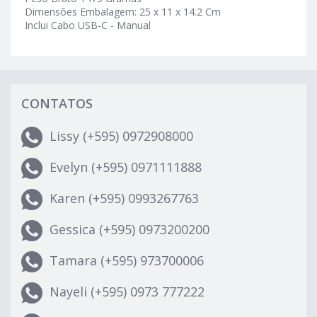
Dimensões Embalagem: 25 x 11 x 14.2 Cm
Inclui Cabo USB-C - Manual
CONTATOS
Lissy (+595) 0972908000
Evelyn (+595) 0971111888
Karen (+595) 0993267763
Gessica (+595) 0973200200
Tamara (+595) 973700006
Nayeli (+595) 0973 777222