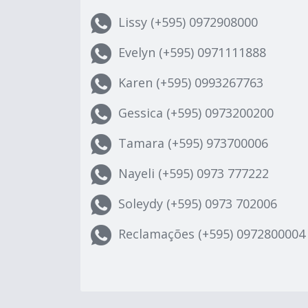
Lissy (+595) 0972908000
Evelyn (+595) 0971111888
Karen (+595) 0993267763
Gessica (+595) 0973200200
Tamara (+595) 973700006
Nayeli (+595) 0973 777222
Soleydy (+595) 0973 702006
Reclamações (+595) 0972800004