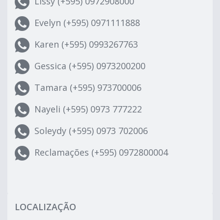
Lissy (+595) 0972908000
Evelyn (+595) 0971111888
Karen (+595) 0993267763
Gessica (+595) 0973200200
Tamara (+595) 973700006
Nayeli (+595) 0973 777222
Soleydy (+595) 0973 702006
Reclamações (+595) 0972800004
LOCALIZAÇÃO