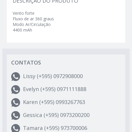
DESCRIÇÃO DO PRODUTO
Vento forte
Fluxo de ar 360 graus
Modo Ar/Circulação
4400 mAh
CONTATOS
Lissy (+595) 0972908000
Evelyn (+595) 0971111888
Karen (+595) 0993267763
Gessica (+595) 0973200200
Tamara (+595) 973700006