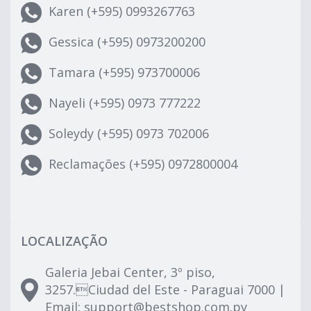
Karen (+595) 0993267763
Gessica (+595) 0973200200
Tamara (+595) 973700006
Nayeli (+595) 0973 777222
Soleydy (+595) 0973 702006
Reclamações (+595) 0972800004
LOCALIZAÇÃO
Galeria Jebai Center, 3º piso,
3257.Ciudad del Este - Paraguai 7000 |
Email:
support@bestshop.com.py